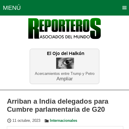
MENÚ
Portada
Política
Opinión
Bogotá
Internacionales
Planeta Tierra
Deportes
Económicas
Regiones
Judiciales
Tecnología
Salud
Turismo
Educación
Neira
Acercamientos entre Trump y Petro
Ampliar
Arriban a India delegados para
Cumbre parlamentaria de G20
11 octubre, 2023
Internacionales