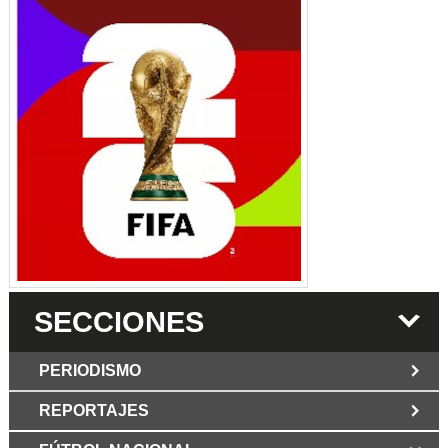
SECCIONES
PERIODISMO
REPORTAJES
JUN 6 2026
Los Periodist@s
El silencio del poder. Hay otro mártir de la