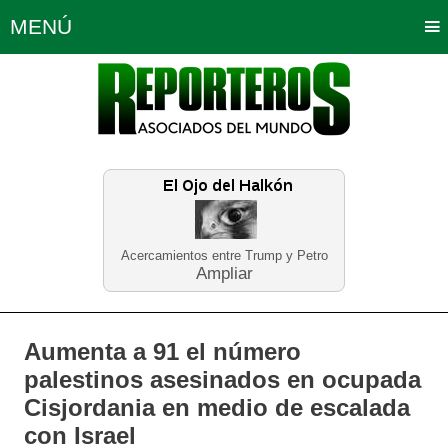
MENÚ
Portada
Política
Opinión
Bogotá
Internacionales
Planeta Tierra
Deportes
Económicas
Regiones
Judiciales
Tecnología
Salud
Turismo
Educación
Neira
Acercamientos entre Trump y Petro
Ampliar
Aumenta a 91 el número
palestinos asesinados en ocupada
Cisjordania en medio de escalada
con Israel