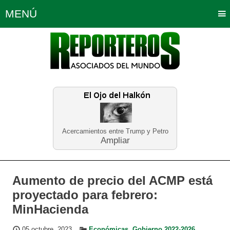
MENÚ
Portada
Política
Opinión
Bogotá
Internacionales
Planeta Tierra
Deportes
Económicas
Regiones
Judiciales
Tecnología
Salud
Turismo
Educación
Neira
Acercamientos entre Trump y Petro
Ampliar
Aumento de precio del ACMP está
proyectado para febrero:
MinHacienda
05 octubre, 2023
Económicas
,
Gobierno 2022-2026