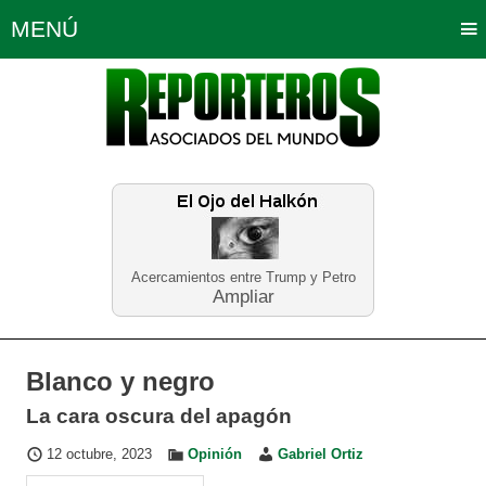
MENÚ
Portada
Política
Opinión
Bogotá
Internacionales
Planeta Tierra
Deportes
Económicas
Regiones
Judiciales
Tecnología
Salud
Turismo
Educación
Neira
Acercamientos entre Trump y Petro
Ampliar
Blanco y negro
La cara oscura del apagón
12 octubre, 2023
Opinión
Gabriel Ortiz