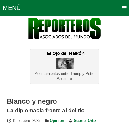
MENÚ
Portada
Política
Opinión
Bogotá
Internacionales
Planeta Tierra
Deportes
Económicas
Regiones
Judiciales
Tecnología
Salud
Turismo
Educación
Neira
Acercamientos entre Trump y Petro
Ampliar
Blanco y negro
La diplomacia frente al delirio
19 octubre, 2023
Opinión
Gabriel Ortiz