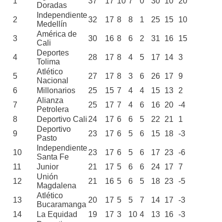
1
37
17
10
7
0
30
10
20
Doradas
Independiente
2
32
17
8
8
1
25
15
10
Medellín
América de
3
30
16
8
6
2
31
16
15
Cali
Deportes
4
28
17
8
4
5
17
14
3
Tolima
Atlético
5
27
17
8
3
6
26
17
9
Nacional
6
Millonarios
25
15
7
4
4
15
13
2
Alianza
7
25
17
7
4
6
16
20
-4
Petrolera
8
Deportivo Cali
24
17
6
6
5
22
21
1
Deportivo
9
23
17
6
5
6
15
18
-3
Pasto
Independiente
10
23
17
6
5
6
17
23
-6
Santa Fe
11
Junior
21
17
5
6
6
24
17
7
Unión
12
21
16
5
6
5
18
23
-5
Magdalena
Atlético
13
20
17
5
5
7
14
17
-3
Bucaramanga
14
La Equidad
19
17
3
10
4
13
16
-3