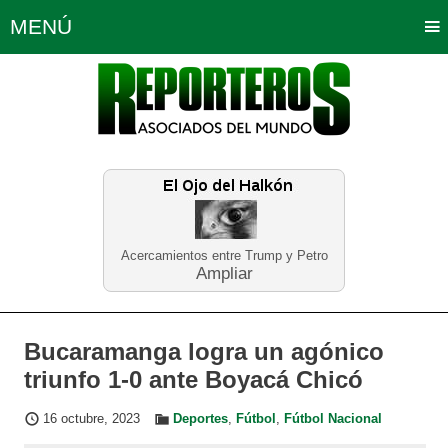
MENÚ
Portada
Política
Opinión
Bogotá
Internacionales
Planeta Tierra
Deportes
Económicas
Regiones
Judiciales
Tecnología
Salud
Turismo
Educación
Neira
Acercamientos entre Trump y Petro
Ampliar
Bucaramanga logra un agónico
triunfo 1-0 ante Boyacá Chicó
16 octubre, 2023
Deportes
,
Fútbol
,
Fútbol Nacional