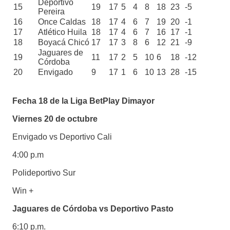
Deportivo
15
19
17
5
4
8
18
23
-5
Pereira
16
Once Caldas
18
17
4
6
7
19
20
-1
17
Atlético Huila
18
17
4
6
7
16
17
-1
18
Boyacá Chicó
17
17
3
8
6
12
21
-9
Jaguares de
19
11
17
2
5
10
6
18
-12
Córdoba
20
Envigado
9
17
1
6
10
13
28
-15
Fecha 18 de la Liga BetPlay Dimayor
Viernes 20 de octubre
Envigado vs Deportivo Cali
4:00 p.m
Polideportivo Sur
Win +
Jaguares de Córdoba vs Deportivo Pasto
6:10 p.m.