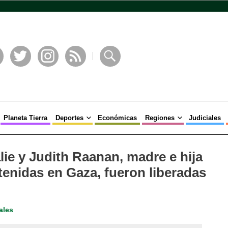
book
Twitter
Instagram
RSS
Buscar
Planeta Tierra
Deportes
Económicas
Regiones
Judiciales
ie y Judith Raanan, madre e hija
enidas en Gaza, fueron liberadas
ales