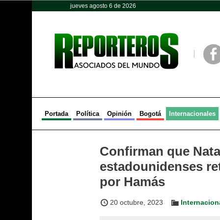
jueves agosto 6 de 2026
Opinión
Política
Deportes
Face
Portada
Política
Opinión
Bogotá
Internacionales
Confirman que Natal
estadounidenses ret
por Hamás
20 octubre, 2023
Internacion