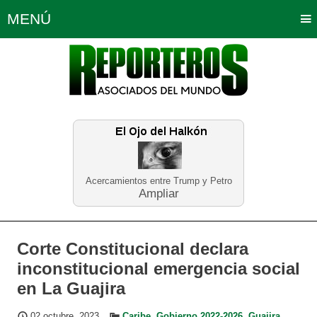
MENÚ
Portada
Política
Opinión
Bogotá
Internacionales
Planeta Tierra
Deportes
Económicas
Regiones
Judiciales
Tecnología
Salud
Turismo
Educación
Neira
Acercamientos entre Trump y Petro
Ampliar
Corte Constitucional declara
inconstitucional emergencia social
en La Guajira
02 octubre, 2023
Caribe
,
Gobierno 2022-2026
,
Guajira
,