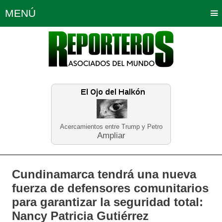
MENÚ
Portada
Política
Opinión
Bogotá
Internacionales
Planeta Tierra
Deportes
Económicas
Regiones
Judiciales
Tecnología
Salud
Turismo
Educación
Neira
Acercamientos entre Trump y Petro
Ampliar
Cundinamarca tendrá una nueva
fuerza de defensores comunitarios
para garantizar la seguridad total:
Nancy Patricia Gutiérrez