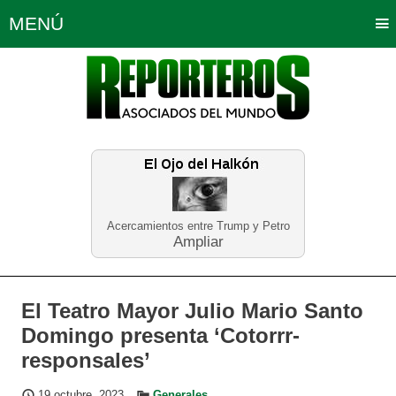
MENÚ
Portada
Política
Opinión
Bogotá
Internacionales
Planeta Tierra
Deportes
Económicas
Regiones
Judiciales
Tecnología
Salud
Turismo
Educación
Neira
Acercamientos entre Trump y Petro
Ampliar
El Teatro Mayor Julio Mario Santo
Domingo presenta ‘Cotorrr-
responsales’
19 octubre, 2023
Generales