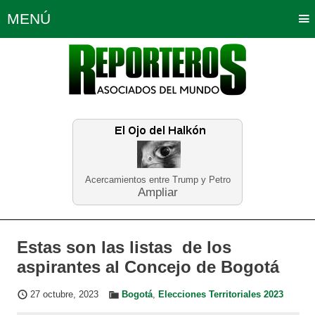
MENÚ
Portada
Política
Opinión
Bogotá
Internacionales
Planeta Tierra
Deportes
Económicas
Regiones
Judiciales
Tecnología
Salud
Turismo
Educación
Neira
Acercamientos entre Trump y Petro
Ampliar
Estas son las listas de los
aspirantes al Concejo de Bogotá
27 octubre, 2023
Bogotá
,
Elecciones Territoriales 2023