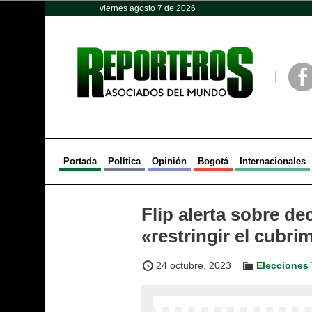
viernes agosto 7 de 2026
Opinión
Política
Deportes
Face
Portada
Política
Opinión
Bogotá
Internacionales
Flip alerta sobre de
«restringir el cubri
24 octubre, 2023
Elecciones 