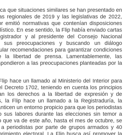
aca que situaciones similares se han presentado en
as regionales de 2019 y las legislativas de 2022,
ior emitió normativas que contenían disposiciones
dístico. En ese sentido, la Flip había enviado cartas
registrador y al presidente del Consejo Nacional
o sus preocupaciones y buscando un diálogo
rmular recomendaciones para garantizar condiciones
e la libertad de prensa. Lamentablemente, las
pondieron a las preocupaciones planteadas por la
Flip hace un llamado al Ministerio del Interior para
 Decreto 1702, teniendo en cuenta los principios
zan los derechos a la libertad de expresión y de
 la Flip hace un llamado a la Registraduría, la
nticen un entorno propicio para que los periodistas
o sus labores durante las elecciones sin temor a
lo que va de este año, hasta el mes de octubre, se
 a periodistas por parte de grupos armados y 40
rimiento electoral. La Flip busca así promover la