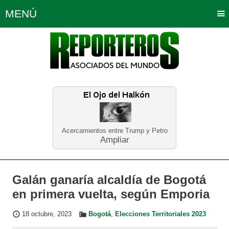
MENÚ
Portada
Política
Opinión
Bogotá
Internacionales
Planeta Tierra
Deportes
Económicas
Regiones
Judiciales
Tecnología
Salud
Turismo
Educación
Neira
Acercamientos entre Trump y Petro
Ampliar
Galán ganaría alcaldía de Bogotá
en primera vuelta, según Emporia
18 octubre, 2023
Bogotá
,
Elecciones Territoriales 2023