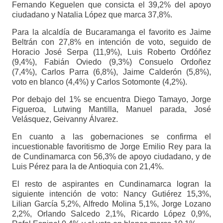
Fernando Keguelen que consicta el 39,2% del apoyo
ciudadano y Natalia López que marca 37,8%.
Para la alcaldía de Bucaramanga el favorito es Jaime
Beltrán con 27,8% en intención de voto, seguido de
Horacio José Serpa (11,9%), Luis Roberto Ordóñez
(9,4%), Fabián Oviedo (9,3%) Consuelo Ordoñez
(7,4%), Carlos Parra (6,8%), Jaime Calderón (5,8%),
voto en blanco (4,4%) y Carlos Sotomonte (4,2%).
Por debajo del 1% se encuentra Diego Tamayo, Jorge
Figueroa, Lutwing Mantilla, Manuel parada, José
Velásquez, Geivanny Álvarez.
En cuanto a las gobernaciones se confirma el
incuestionable favoritismo de Jorge Emilio Rey para la
de Cundinamarca con 56,3% de apoyo ciudadano, y de
Luis Pérez para la de Antioquia con 21,4%.
El resto de aspirantes en Cundinamarca logran la
siguiente intención de voto: Nancy Gutiérez 15,3%,
Lilian García 5,2%, Alfredo Molina 5,1%, Jorge Lozano
2,2%, Orlando Salcedo 2,1%, Ricardo López 0,9%,