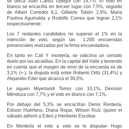
se ubica Juan Carloz Upegui con 14,7%. El voto en
blanco se encacilla en tercxer lugar con 7,5%, seguido
de Albert Corredor 6,1, Gilberto Tobón 2,9%, Maria
Paulina Aguinalda y Rodolfo Correa que logran 2,1%
respectivamente.
Los 7 restantes candidatos no superan el 1% en la
intención de voto, según las 1.200 encuenstas
presenciales realizadas por la firma encuestadora.
En tanto en Cali Y montería, se vaticiina un cerrado
duelo por las alcaldías. En la capital del Valle y teniendo
en cuenta que el margen de error de la encuesta es de
3,1% (+-), la disputa está entre Roberto Ortíz (31,4%) y
Alejandro Éder que alcanza el 30,5%.
Le siguen Miyerlandi Torres con 10,1%, Denison
Méndoza con 7,7% y el voto en blanco con 7,1%.
Por debajo del 5,3% se encacillan Denis Rentería,
Edison Huérfano, Diana Rojas, Wilson Ruíz (quien el
sábado adhirió a Eder) y Heriberto Escobar.
En Montería el voto a voto se lo disputan Hugo