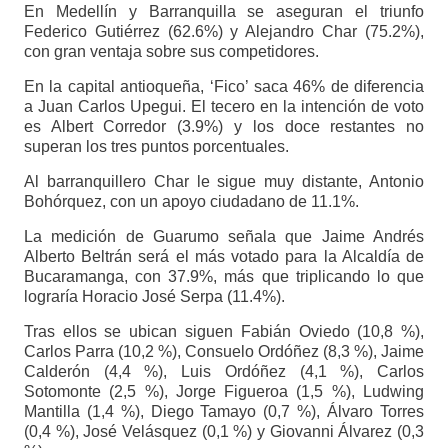
En Medellín y Barranquilla se aseguran el triunfo
Federico Gutiérrez (62.6%) y Alejandro Char (75.2%),
con gran ventaja sobre sus competidores.
En la capital antioqueña, ‘Fico’ saca 46% de diferencia
a Juan Carlos Upegui. El tecero en la intención de voto
es Albert Corredor (3.9%) y los doce restantes no
superan los tres puntos porcentuales.
Al barranquillero Char le sigue muy distante, Antonio
Bohórquez, con un apoyo ciudadano de 11.1%.
La medición de Guarumo señala que Jaime Andrés
Alberto Beltrán será el más votado para la Alcaldía de
Bucaramanga, con 37.9%, más que triplicando lo que
lograría Horacio José Serpa (11.4%).
Tras ellos se ubican siguen Fabián Oviedo (10,8 %),
Carlos Parra (10,2 %), Consuelo Ordóñez (8,3 %), Jaime
Calderón (4,4 %), Luis Ordóñez (4,1 %), Carlos
Sotomonte (2,5 %), Jorge Figueroa (1,5 %), Ludwing
Mantilla (1,4 %), Diego Tamayo (0,7 %), Álvaro Torres
(0,4 %), José Velásquez (0,1 %) y Giovanni Álvarez (0,3