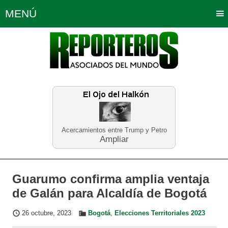
MENÚ
Portada
Política
Opinión
Bogotá
Internacionales
Planeta Tierra
Deportes
Económicas
Regiones
Judiciales
Tecnología
Salud
Turismo
Educación
Neira
Acercamientos entre Trump y Petro
Ampliar
Guarumo confirma amplia ventaja
de Galán para Alcaldía de Bogotá
26 octubre, 2023
Bogotá
,
Elecciones Territoriales 2023