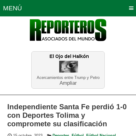
MENÚ
Portada
Política
Opinión
Bogotá
Internacionales
Planeta Tierra
Deportes
Económicas
Regiones
Judiciales
Tecnología
Salud
Turismo
Educación
Neira
Acercamientos entre Trump y Petro
Ampliar
Independiente Santa Fe perdió 1-0
con Deportes Tolima y
compromete su clasificación
15 octubre, 2023
Deportes
,
Fútbol
,
Fútbol Nacional