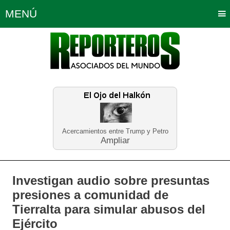
MENÚ
Portada
Política
Opinión
Bogotá
Internacionales
Planeta Tierra
Deportes
Económicas
Regiones
Judiciales
Tecnología
Salud
Turismo
Educación
Neira
Acercamientos entre Trump y Petro
Ampliar
Investigan audio sobre presuntas
presiones a comunidad de
Tierralta para simular abusos del
Ejército