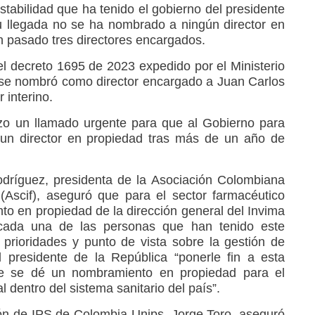
stabilidad que ha tenido el gobierno del presidente
 llegada no se ha nombrado a ningún director en
an pasado tres directores encargados.
l decreto 1695 de 2023 expedido por el Ministerio
 se nombró como director encargado a Juan Carlos
r interino.
izo un llamado urgente para que al Gobierno para
n director en propiedad tras más de un año de
odríguez, presidenta de la Asociación Colombiana
(Ascif), aseguró que para el sector farmacéutico
nto en propiedad de la dirección general del Invima
 cada una de las personas que han tenido este
 prioridades y punto de vista sobre la gestión de
l presidente de la República “ponerle fin a esta
que se dé un nombramiento en propiedad para el
l dentro del sistema sanitario del país”.
nión de IPS de Colombia Unips, Jorge Toro, aseguró