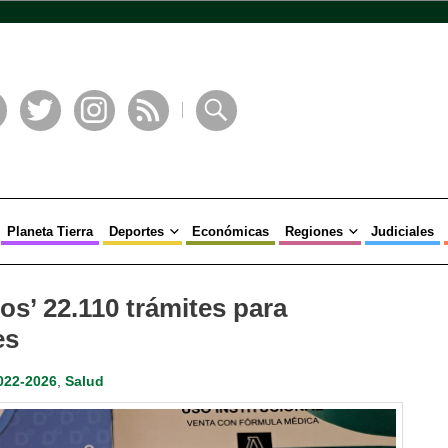
book
Twitter
Instagram
RSS
Buscar
Planeta Tierra
Deportes
Económicas
Regiones
Judiciales
os’ 22.110 trámites para
es
022-2026
,
Salud