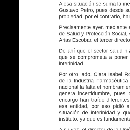
A esa situación se suma la ine
Gustavo Petro, pues desde su
propiedad, por el contrario, h
Precisamente ayer, mediante e
de Salud y Protección Social,
Arias Escobar, el tercer directo
De ahí que el sector salud h
que se comprometa a poner u
interinidad.
Por otro lado, Clara Isabel R
de la Industria Farmacéutica 
nacional la falta el nombramie
genera incertidumbre, pues
encargo han traído diferentes
esa entidad, por eso pidió a
situación de interinidad y 
instituto, ya que es fundamenta
A su vez, el director de la U