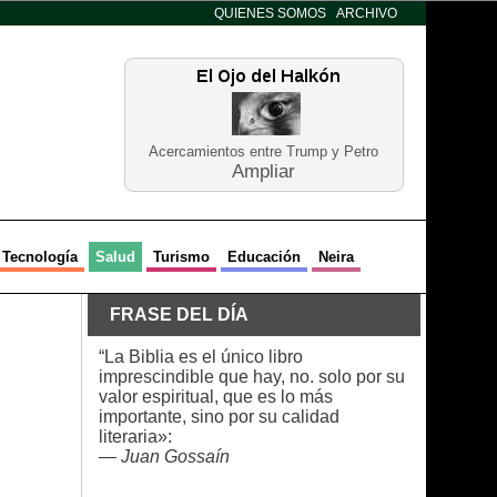
QUIENES SOMOS
ARCHIVO
Acercamientos entre Trump y Petro
Ampliar
Tecnología
Salud
Turismo
Educación
Neira
FRASE DEL DÍA
“La Biblia es el único libro
imprescindible que hay, no. solo por su
valor espiritual, que es lo más
importante, sino por su calidad
literaria»:
—
Juan Gossaín