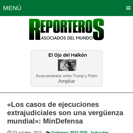
MENÚ
Portada
Política
Opinión
Bogotá
Internacionales
Planeta Tierra
Deportes
Económicas
Regiones
Judiciales
Tecnología
Salud
Turismo
Educación
Neira
Acercamientos entre Trump y Petro
Ampliar
«Los casos de ejecuciones
extrajudiciales son una vergüenza
mundial»: MinDefensa
03 octubre, 2023
Gobierno 2022-2026
,
Judiciales