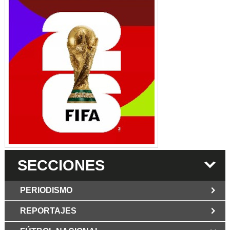
SECCIONES
PERIODISMO
REPORTAJES
JUN 6 2026
Los Periodist@s
El silencio del poder. Hay otro mártir de la