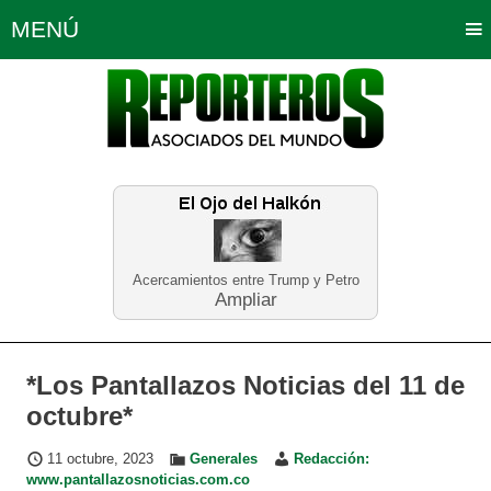
MENÚ
Portada
Política
Opinión
Bogotá
Internacionales
Planeta Tierra
Deportes
Económicas
Regiones
Judiciales
Tecnología
Salud
Turismo
Educación
Neira
Acercamientos entre Trump y Petro
Ampliar
*Los Pantallazos Noticias del 11 de
octubre*
11 octubre, 2023
Generales
Redacción:
www.pantallazosnoticias.com.co