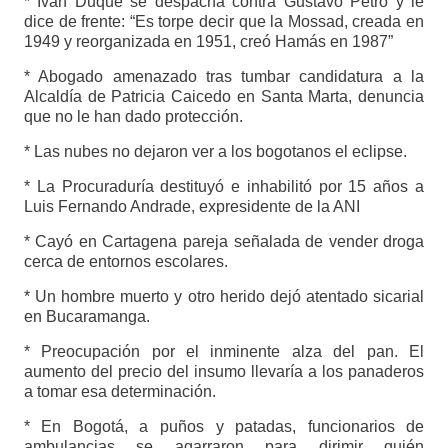
* Iván Duque se despacha contra Gustavo Petro y le
dice de frente: “Es torpe decir que la Mossad, creada en
1949 y reorganizada en 1951, creó Hamás en 1987”
* Abogado amenazado tras tumbar candidatura a la
Alcaldía de Patricia Caicedo en Santa Marta, denuncia
que no le han dado protección.
* Las nubes no dejaron ver a los bogotanos el eclipse.
* La Procuraduría destituyó e inhabilitó por 15 años a
Luis Fernando Andrade, expresidente de la ANI
* Cayó en Cartagena pareja señalada de vender droga
cerca de entornos escolares.
* Un hombre muerto y otro herido dejó atentado sicarial
en Bucaramanga.
* Preocupación por el inminente alza del pan. El
aumento del precio del insumo llevaría a los panaderos
a tomar esa determinación.
* En Bogotá, a puños y patadas, funcionarios de
ambulancias se agarraron para dirimir quién