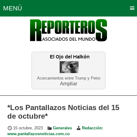
MENÚ
Portada
Política
Opinión
Bogotá
Internacionales
Planeta Tierra
Deportes
Económicas
Regiones
Judiciales
Tecnología
Salud
Turismo
Educación
Neira
Acercamientos entre Trump y Petro
Ampliar
*Los Pantallazos Noticias del 15
de octubre*
15 octubre, 2023
Generales
Redacción:
www.pantallazosnoticias.com.co