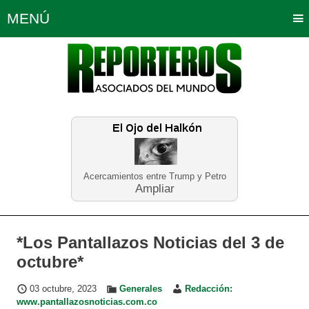
MENÚ
Portada
Política
Opinión
Bogotá
Internacionales
Planeta Tierra
Deportes
Económicas
Regiones
Judiciales
Tecnología
Salud
Turismo
Educación
Neira
Acercamientos entre Trump y Petro
Ampliar
*Los Pantallazos Noticias del 3 de
octubre*
03 octubre, 2023
Generales
Redacción:
www.pantallazosnoticias.com.co