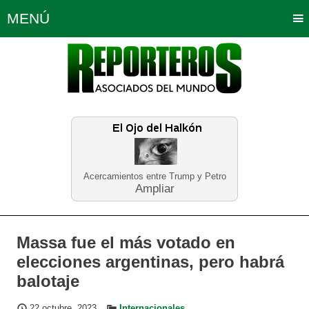
MENÚ
Portada
Política
Opinión
Bogotá
Internacionales
Planeta Tierra
Deportes
Económicas
Regiones
Judiciales
Tecnología
Salud
Turismo
Educación
Neira
Acercamientos entre Trump y Petro
Ampliar
Massa fue el más votado en
elecciones argentinas, pero habrá
balotaje
22 octubre, 2023
Internacionales