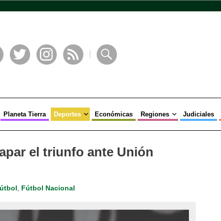
book
Twitter
Instagram
RSS
Buscar
Planeta Tierra
Deportes
Económicas
Regiones
Judiciales
apar el triunfo ante Unión
útbol
,
Fútbol Nacional