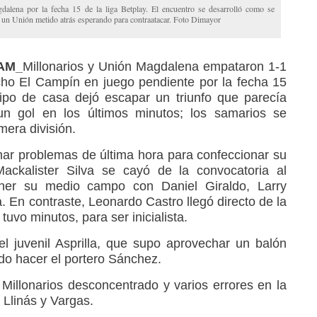
alena por la fecha 15 de la liga Betplay. El encuentro se desarrolló como se
 un Unión metido atrás esperando para contraatacar. Foto Dimayor
RAM_
Millonarios y Unión Magdalena empataron 1-1
ho El Campín en juego pendiente por la fecha 15
uipo de casa dejó escapar un triunfo que parecía
un gol en los últimos minutos; los samarios se
mera división.
ar problemas de última hora para confeccionar su
ckalister Silva se cayó de la convocatoria al
ner su medio campo con Daniel Giraldo, Larry
 En contraste, Leonardo Castro llegó directo de la
uvo minutos, para ser inicialista.
l juvenil Asprilla, que supo aprovechar un balón
udo hacer el portero Sánchez.
n Millonarios desconcentrado y varios errores en la
Llinás y Vargas.