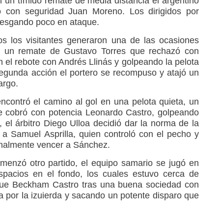
n un tímido remate de media distancia el argentino
do con seguridad Juan Moreno. Los dirigidos por
iesgando poco en ataque.
s los visitantes generaron una de las ocasiones
, un remate de Gustavo Torres que rechazó con
 el rebote con Andrés Llinás y golpeando la pelota
 segunda acción el portero se recompuso y atajó un
argo.
encontró el camino al gol en una pelota quieta, un
que cobró con potencia Leonardo Castro, golpeando
el árbitro Diego Ulloa decidió dar la norma de la
 a Samuel Asprilla, quien controló con el pecho y
inalmente vencer a Sánchez.
menzó otro partido, el equipo samario se jugó en
spacios en el fondo, los cuales estuvo cerca de
er fue Beckham Castro tras una buena sociedad con
a por la izuierda y sacando un potente disparo que