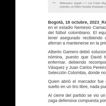
Millonarios empató 1-1 con Unión Magd
esperaba, un Millos bastante dominante y
Bogotá, 18 octubre, 2023_
en el estadio Nemesio Camac
del fútbol colombiano. El eq
tener asegurado recibiendo 
aferran a mantenerse en la pri
Alberto Gamero debió solucion
nómina, puesto que David Ma
enfermar, debiendo recompo
Vásquez y Juan Carlos Pereira.
Selección Colombia, donde no t
Quien abrió el marcador fue e
suelto en un tiro libre, nada p
Al cierre del partido se vio u
zaga defensiva compuesta por 