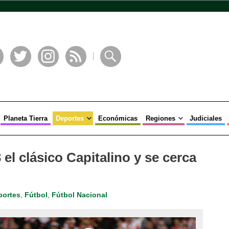
book
Twitter
Instagram
RSS
Buscar
Planeta Tierra
Deportes
Económicas
Regiones
Judiciales
 el clásico Capitalino y se cerca
portes
,
Fútbol
,
Fútbol Nacional