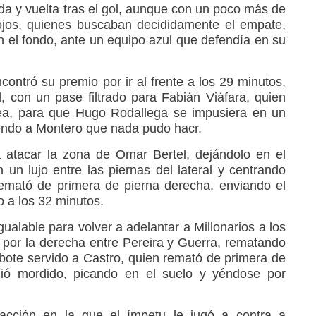
da y vuelta tras el gol, aunque con un poco más de
rojos, quienes buscaban decididamente el empate,
 el fondo, ante un equipo azul que defendía en su
ontró su premio por ir al frente a los 29 minutos,
, con un pase filtrado para Fabián Viáfara, quien
rea, para que Hugo Rodallega se impusiera en un
endo a Montero que nada pudo hacr.
 atacar la zona de Omar Bertel, dejándolo en el
n lujo entre las piernas del lateral y centrando
remató de primera de pierna derecha, enviando el
 a los 32 minutos.
alable para volver a adelantar a Millonarios a los
 por la derecha entre Pereira y Guerra, rematando
ebote servido a Castro, quien remató de primera de
alió mordido, picando en el suelo y yéndose por
acción en la que el ímpetu le jugó a contra a