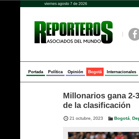
viernes agosto 7 de 2026
Opinión
Política
Deportes
Face
Portada
Política
Opinión
Bogotá
Internacionales
Millonarios gana 2-3
de la clasificación
21 octubre, 2023
Bogotá
,
De