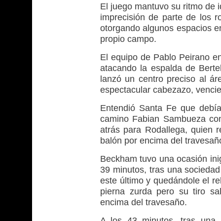
El juego mantuvo su ritmo de i
imprecisión de parte de los 
otorgando algunos espacios en
propio campo.
El equipo de Pablo Peirano enc
atacando la espalda de Bertel
lanzó un centro preciso al á
espectacular cabezazo, venci
Entendió Santa Fe que debía
camino Fabian Sambueza con u
atrás para Rodallega, quien 
balón por encima del travesaño
Beckham tuvo una ocasión inigu
39 minutos, tras una sociedad
este último y quedándole el r
pierna zurda pero su tiro s
encima del travesaño.
A los 43 minutos, tras una 