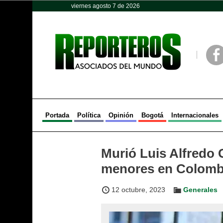
viernes agosto 7 de 2026
Opinión
Política
Deportes
Face
Portada
Política
Opinión
Bogotá
Internacionales
Murió Luis Alfredo G
menores en Colomb
12 octubre, 2023
Generales