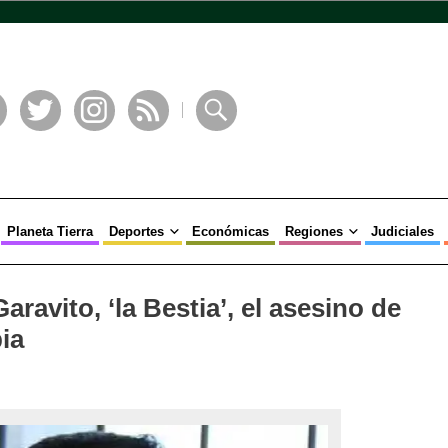
book
Twitter
Instagram
RSS
Buscar
Planeta Tierra
Deportes
Económicas
Regiones
Judiciales
aravito, ‘la Bestia’, el asesino de
ia