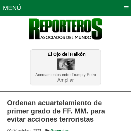
MENÚ
Portada
Política
Opinión
Bogotá
Internacionales
Planeta Tierra
Deportes
Económicas
Regiones
Judiciales
Tecnología
Salud
Turismo
Educación
Neira
Acercamientos entre Trump y Petro
Ampliar
Ordenan acuartelamiento de
primer grado de FF. MM. para
evitar acciones terroristas
07 octubre, 2023
Generales