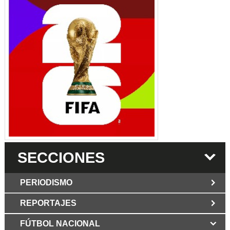
SECCIONES
PERIODISMO
REPORTAJES
JUN 6 2026
Los Periodist@s
El silencio del poder. Hay otro mártir de la
FÚTBOL NACIONAL
MAR 6 2026