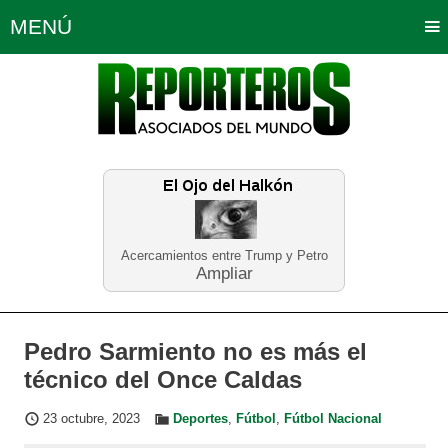
MENÚ
Portada
Política
Opinión
Bogotá
Internacionales
Planeta Tierra
Deportes
Económicas
Regiones
Judiciales
Tecnología
Salud
Turismo
Educación
Neira
Acercamientos entre Trump y Petro
Ampliar
Pedro Sarmiento no es más el
técnico del Once Caldas
23 octubre, 2023
Deportes
,
Fútbol
,
Fútbol Nacional