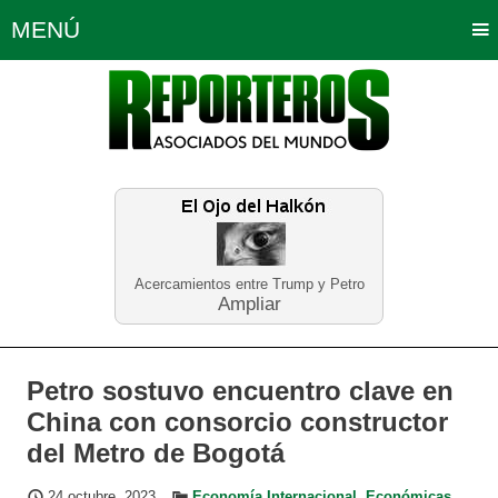
MENÚ
Portada
Política
Opinión
Bogotá
Internacionales
Planeta Tierra
Deportes
Económicas
Regiones
Judiciales
Tecnología
Salud
Turismo
Educación
Neira
Acercamientos entre Trump y Petro
Ampliar
Petro sostuvo encuentro clave en
China con consorcio constructor
del Metro de Bogotá
24 octubre, 2023
Economía Internacional
,
Económicas
,