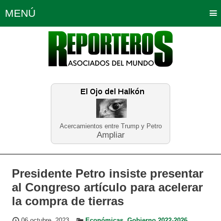
MENÚ
Portada
Política
Opinión
Bogotá
Internacionales
Planeta Tierra
Deportes
Económicas
Regiones
Judiciales
Tecnología
Salud
Turismo
Educación
Neira
Acercamientos entre Trump y Petro
Ampliar
Presidente Petro insiste presentar
al Congreso artículo para acelerar
la compra de tierras
06 octubre, 2023
Económicas
,
Gobierno 2022-2026
,