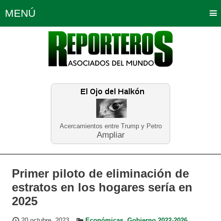
MENÚ
Portada
Política
Opinión
Bogotá
Internacionales
Planeta Tierra
Deportes
Económicas
Regiones
Judiciales
Tecnología
Salud
Turismo
Educación
Neira
Acercamientos entre Trump y Petro
Ampliar
Primer piloto de eliminación de
estratos en los hogares sería en
2025
20 octubre, 2023
Económicas
,
Gobierno 2022-2026
,