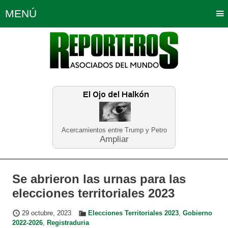
MENÚ
Portada
Política
Opinión
Bogotá
Internacionales
Planeta Tierra
Deportes
Económicas
Regiones
Judiciales
Tecnología
Salud
Turismo
Educación
Neira
Acercamientos entre Trump y Petro
Ampliar
Se abrieron las urnas para las
elecciones territoriales 2023
29 octubre, 2023
Elecciones Territoriales 2023
,
Gobierno
2022-2026
,
Registraduria