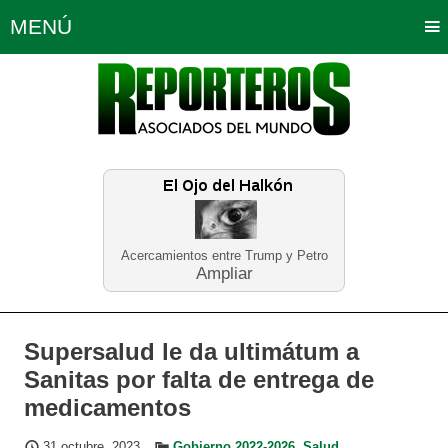
MENÚ
Portada
Política
Opinión
Bogotá
Internacionales
Planeta Tierra
Deportes
Económicas
Regiones
Judiciales
Tecnología
Salud
Turismo
Educación
Neira
Acercamientos entre Trump y Petro
Ampliar
Supersalud le da ultimátum a
Sanitas por falta de entrega de
medicamentos
31 octubre, 2023
Gobierno 2022-2026
,
Salud