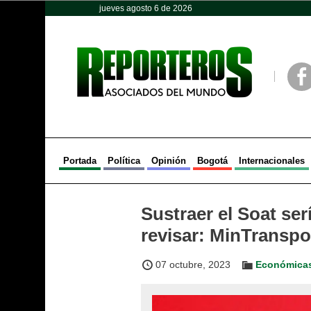
jueves agosto 6 de 2026
Opinión
Política
Deportes
Face
Portada
Política
Opinión
Bogotá
Internacionales
Sustraer el Soat ser
revisar: MinTranspo
07 octubre, 2023
Económica