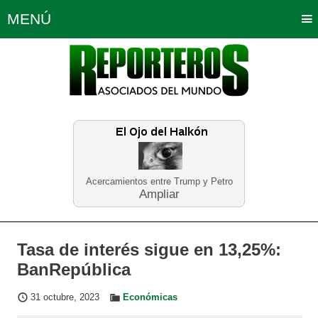
MENÚ
Portada
Política
Opinión
Bogotá
Internacionales
Planeta Tierra
Deportes
Económicas
Regiones
Judiciales
Tecnología
Salud
Turismo
Educación
Neira
Acercamientos entre Trump y Petro
Ampliar
Tasa de interés sigue en 13,25%:
BanRepública
31 octubre, 2023
Económicas