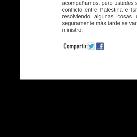
acompañarnos, pero ustedes 
conflicto entre Palestina e I
resolviendo algunas cosas d
seguramente más tarde se van 
ministro.