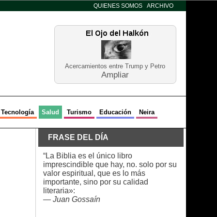
QUIENES SOMOS
ARCHIVO
Acercamientos entre Trump y Petro
Ampliar
Tecnología
Salud
Turismo
Educación
Neira
FRASE DEL DÍA
“La Biblia es el único libro
imprescindible que hay, no. solo por su
valor espiritual, que es lo más
importante, sino por su calidad
literaria»:
—
Juan Gossaín