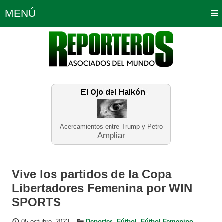
MENÚ
Portada
Política
Opinión
Bogotá
Internacionales
Planeta Tierra
Deportes
Económicas
Regiones
Judiciales
Tecnología
Salud
Turismo
Educación
Neira
Acercamientos entre Trump y Petro
Ampliar
Vive los partidos de la Copa
Libertadores Femenina por WIN
SPORTS
05 octubre, 2023
Deportes
,
Fútbol
,
Fútbol Femenino
,