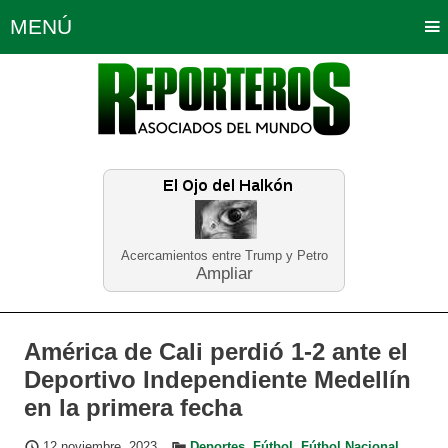
MENÚ
Portada
Política
Opinión
Bogotá
Internacionales
Planeta Tierra
Deportes
Económicas
Regiones
Judiciales
Tecnología
Salud
Turismo
Educación
Neira
Acercamientos entre Trump y Petro
Ampliar
América de Cali perdió 1-2 ante el
Deportivo Independiente Medellín
en la primera fecha
12 noviembre, 2023
Deportes
,
Fútbol
,
Fútbol Nacional