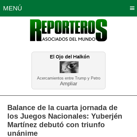
MENÚ
Portada
Política
Opinión
Bogotá
Internacionales
Planeta Tierra
Deportes
Económicas
Regiones
Judiciales
Tecnología
Salud
Turismo
Educación
Neira
Acercamientos entre Trump y Petro
Ampliar
Balance de la cuarta jornada de
los Juegos Nacionales: Yuberjén
Martínez debutó con triunfo
unánime