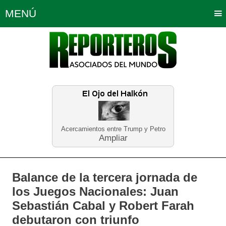
MENÚ
Portada
Política
Opinión
Bogotá
Internacionales
Planeta Tierra
Deportes
Económicas
Regiones
Judiciales
Tecnología
Salud
Turismo
Educación
Neira
Acercamientos entre Trump y Petro
Ampliar
Balance de la tercera jornada de
los Juegos Nacionales: Juan
Sebastián Cabal y Robert Farah
debutaron con triunfo