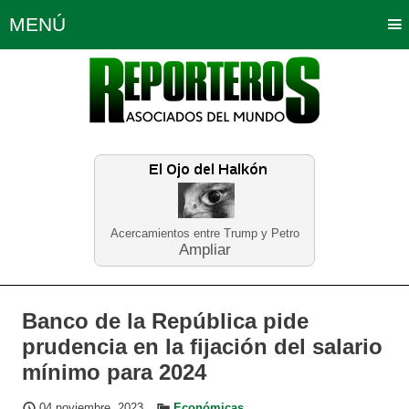
MENÚ
Portada
Política
Opinión
Bogotá
Internacionales
Planeta Tierra
Deportes
Económicas
Regiones
Judiciales
Tecnología
Salud
Turismo
Educación
Neira
Acercamientos entre Trump y Petro
Ampliar
Banco de la República pide
prudencia en la fijación del salario
mínimo para 2024
04 noviembre, 2023
Económicas