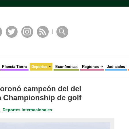
book
Twitter
Instagram
RSS
Buscar
Planeta Tierra
Deportes
Económicas
Regiones
Judiciales
coronó campeón del del
a Championship de golf
s
,
Deportes Internacionales