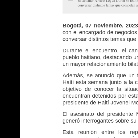
El canciller Álvaro Leyva Durán se reuni
conversar distintos temas que competen a
Bogotá, 07 noviembre, 20
con el encargado de negocios 
conversar distintos temas qu
Durante el encuentro, el can
pueblo haitiano, destacando un
un mayor relacionamiento bilat
Además, se anunció que un fu
Haití esta semana junto a la 
objetivo de conocer la situ
encuentran detenidos por esta
presidente de Haití Jovenel Mo
El asesinato del presidente
generó interrogantes sobre su 
Esta reunión entre los rep