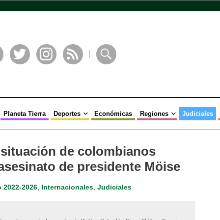
book
Twitter
Instagram
RSS
Buscar
Planeta Tierra
Deportes
Económicas
Regiones
Judiciales
á situación de colombianos
 asesinato de presidente Möise
 2022-2026
,
Internacionales
,
Judiciales