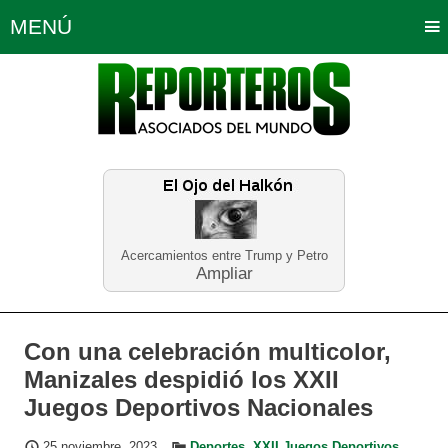
MENÚ
Portada
Política
Opinión
Bogotá
Internacionales
Planeta Tierra
Deportes
Económicas
Regiones
Judiciales
Tecnología
Salud
Turismo
Educación
Neira
Acercamientos entre Trump y Petro
Ampliar
Con una celebración multicolor,
Manizales despidió los XXII
Juegos Deportivos Nacionales
25 noviembre, 2023
Deportes
,
XXII Juegos Deportivos