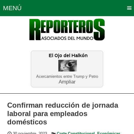
MENÚ
Portada
Política
Opinión
Bogotá
Internacionales
Planeta Tierra
Deportes
Económicas
Regiones
Judiciales
Tecnología
Salud
Turismo
Educación
Neira
Acercamientos entre Trump y Petro
Ampliar
Confirman reducción de jornada
laboral para empleados
domésticos
30 noviembre, 2023
Corte Constitucional
,
Económicas