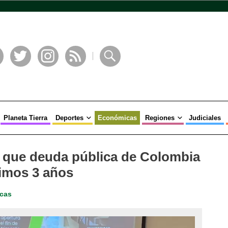
book
Twitter
Instagram
RSS
Buscar
Planeta Tierra
Deportes
Económicas
Regiones
Judiciales
e que deuda pública de Colombia
ltimos 3 años
cas