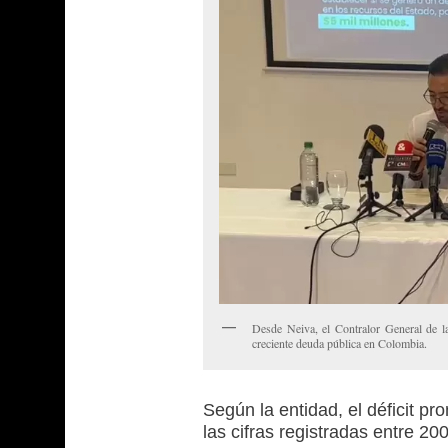
Desde Neiva, el Contralor General de l
creciente deuda pública en Colombia.
Según la entidad, el déficit pr
las cifras registradas entre 20