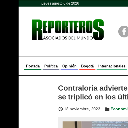
jueves agosto 6 de 2026
Opinión
Política
Deportes
Face
Portada
Política
Opinión
Bogotá
Internacionales
Contraloría adviert
se triplicó en los ú
18 noviembre, 2023
Económi