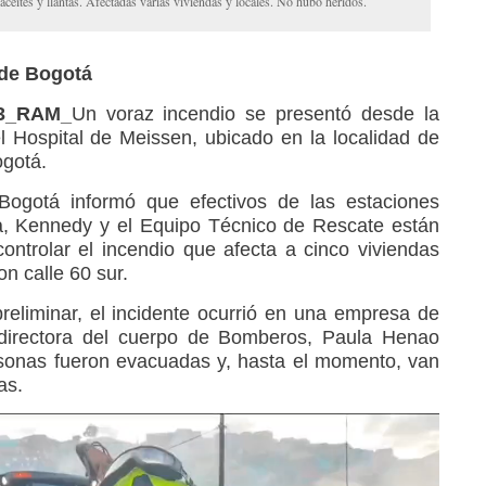
aceites y llantas. Afectadas varias viviendas y locales. No hubo heridos.
de Bogotá
23_RAM_
Un voraz incendio se presentó desde la
l Hospital de Meissen, ubicado en la localidad de
ogotá.
ogotá informó que efectivos de las estaciones
a, Kennedy y el Equipo Técnico de Rescate están
ntrolar el incendio que afecta a cinco viviendas
on calle 60 sur.
eliminar, el incidente ocurrió en una empresa de
a directora del cuerpo de Bomberos, Paula Henao
sonas fueron evacuadas y, hasta el momento, van
as.