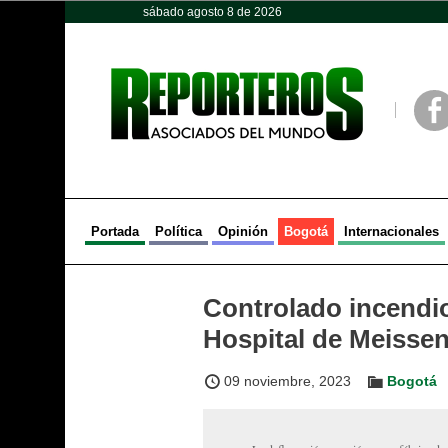
sábado agosto 8 de 2026
Opinión
Política
Deportes
Face
Portada
Política
Opinión
Bogotá
Internacionales
Controlado incendio
Hospital de Meisse
09 noviembre, 2023
Bogotá