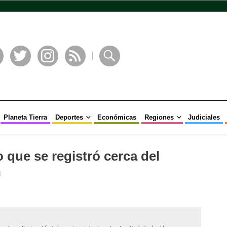
book
Twitter
Instagram
RSS
Buscar
Planeta Tierra
Deportes
Económicas
Regiones
Judiciales
 que se registró cerca del
n