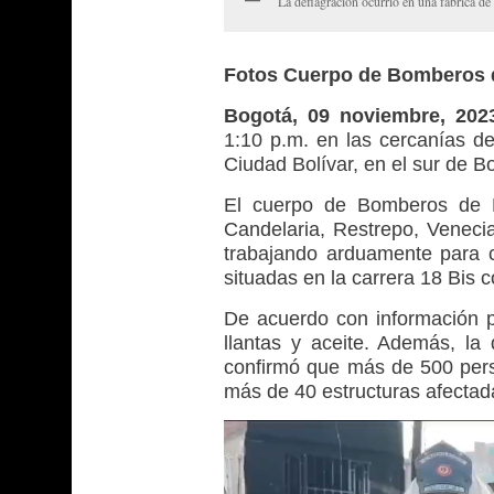
La deflagración ocurrió en una fábrica de 
Fotos Cuerpo de Bomberos 
Bogotá, 09 noviembre, 20
1:10 p.m. en las cercanías de
Ciudad Bolívar, en el sur de B
El cuerpo de Bomberos de B
Candelaria, Restrepo, Veneci
trabajando arduamente para co
situadas en la carrera 18 Bis c
De acuerdo con información pr
llantas y aceite. Además, l
confirmó que más de 500 per
más de 40 estructuras afectad
Reproductor
de
vídeo