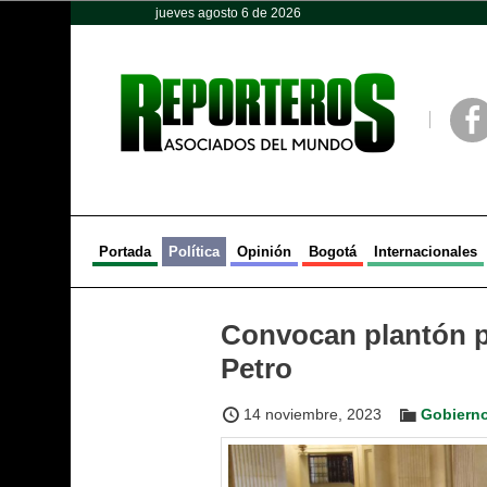
jueves agosto 6 de 2026
Opinión
Política
Deportes
Face
Portada
Política
Opinión
Bogotá
Internacionales
Convocan plantón p
Petro
14 noviembre, 2023
Gobierno