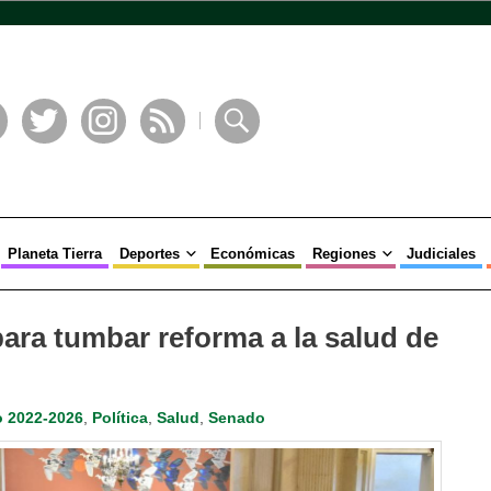
book
Twitter
Instagram
RSS
Buscar
Planeta Tierra
Deportes
Económicas
Regiones
Judiciales
ara tumbar reforma a la salud de
 2022-2026
,
Política
,
Salud
,
Senado