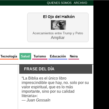
QUIENES SOMOS
ARCHIVO
Acercamientos entre Trump y Petro
Ampliar
Tecnología
Salud
Turismo
Educación
Neira
FRASE DEL DÍA
“La Biblia es el único libro
imprescindible que hay, no. solo por su
valor espiritual, que es lo más
importante, sino por su calidad
literaria»:
—
Juan Gossaín