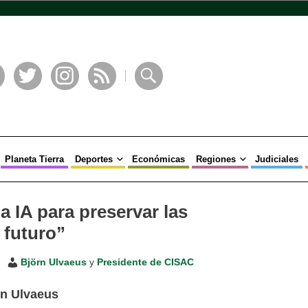
book
Twitter
Instagram
RSS
Buscar
Planeta Tierra
Deportes
Económicas
Regiones
Judiciales
 IA para preservar las
 futuro”
Björn Ulvaeus
y
Presidente de CISAC
rn Ulvaeus