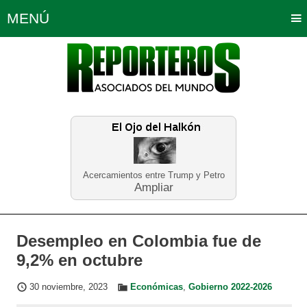
MENÚ
Portada
Política
Opinión
Bogotá
Internacionales
Planeta Tierra
Deportes
Económicas
Regiones
Judiciales
Tecnología
Salud
Turismo
Educación
Neira
Acercamientos entre Trump y Petro
Ampliar
Desempleo en Colombia fue de
9,2% en octubre
30 noviembre, 2023
Económicas
,
Gobierno 2022-2026