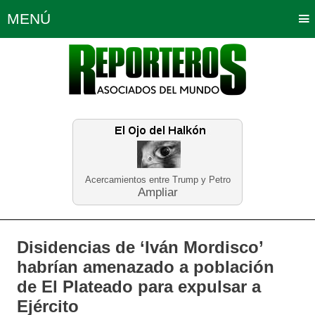
MENÚ
Portada
Política
Opinión
Bogotá
Internacionales
Planeta Tierra
Deportes
Económicas
Regiones
Judiciales
Tecnología
Salud
Turismo
Educación
Neira
Acercamientos entre Trump y Petro
Ampliar
Disidencias de ‘Iván Mordisco’
habrían amenazado a población
de El Plateado para expulsar a
Ejército